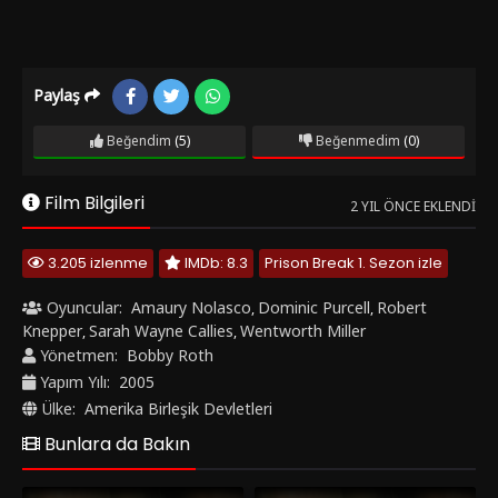
Paylaş
Beğendim
(5)
Beğenmedim
(0)
Film Bilgileri
2 YIL ÖNCE EKLENDI
3.205 izlenme
IMDb: 8.3
Prison Break 1. Sezon izle
Oyuncular:
Amaury Nolasco
Dominic Purcell
Robert
,
,
Knepper
Sarah Wayne Callies
Wentworth Miller
,
,
Yönetmen:
Bobby Roth
Yapım Yılı:
2005
Ülke:
Amerika Birleşik Devletleri
Bunlara da Bakın