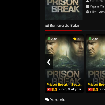
Yönetme
Yapım Yılı
Ülke:
Ame
Bunlara da Bakın
2005
8.3
2005
‹
Prison Break 1. Sezon 22. Bölüm Türkçe Dublaj Altyazılı
Dublaj & Altyazı
Dubl
Yorumlar