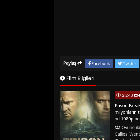
Paylaş
Facebook
Twitter
Film Bilgileri
2.243 iz
Prison Break
milyonların 
hd 1080p bu
Oyuncula
Callies
Went
,