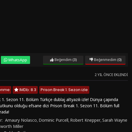
WhatsApp
Beğendim
(3)
Beğenmedim
(0)
2 YIL ÖNCE EKLENDI
lenme
IMDb: 8.3
Prison Break 1. Sezon izle
 1. Sezon 11. Bölüm Türkçe dublaj altyazılı izle! Dünya çapında
tutkunu olduğu efsane dizi Prison Break 1. Sezon 11. Bölüm full
rada!
r:
Amaury Nolasco
Dominic Purcell
Robert Knepper
Sarah Wayne
,
,
,
worth Miller