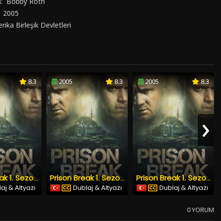
n:
Bobby Roth
:
2005
rika Birleşik Devletleri
8.3
2005
8.3
2005
8.3
›
Prison Break 1. Sezon 21. Bölüm Türkçe Dublaj Altyazılı
Prison Break 1. Sezon 20. Bölüm Türkçe Dublaj Altyazılı
Prison Break 1. Sezon 19. Bölüm Türkçe Dublaj Altyazılı
aj & Altyazı
Dublaj & Altyazı
Dublaj & Altyazı
0 YORUM